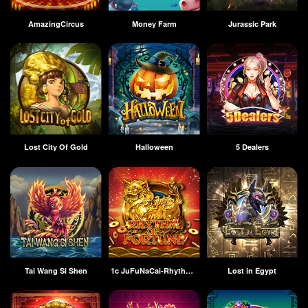
AmazingCircus
Money Farm
Jurassic Park
Lost City Of Gold
Halloween
5 Dealers
Tai Wang Si Shen
1c JuFuNaCai-Rhythm Of Fortune
Lost in Egypt