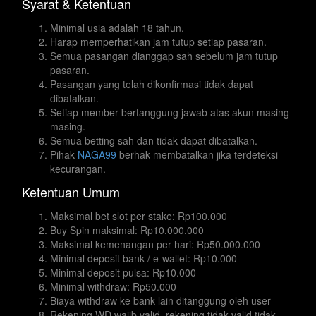
Syarat & Ketentuan
Minimal usia adalah 18 tahun.
Harap memperhatikan jam tutup setiap pasaran.
Semua pasangan dianggap sah sebelum jam tutup
pasaran.
Pasangan yang telah dikonfirmasi tidak dapat
dibatalkan.
Setiap member bertanggung jawab atas akun masing-
masing.
Semua betting sah dan tidak dapat dibatalkan.
Pihak
NAGA99
berhak membatalkan jika terdeteksi
kecurangan.
Ketentuan Umum
Maksimal bet slot per stake: Rp100.000
Buy Spin maksimal: Rp10.000.000
Maksimal kemenangan per hari: Rp50.000.000
Minimal deposit bank / e-wallet: Rp10.000
Minimal deposit pulsa: Rp10.000
Minimal withdraw: Rp50.000
Biaya withdraw ke bank lain ditanggung oleh user
Rekening WD wajib valid, rekening tidak valid tidak