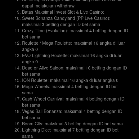
dapat melakukan withdraw
Batas Maksimal Invest Slot & Live Casino:
Sweet Bonanza Candyland (PP Live Casino):
maksimal 3 betting dengan ID bet sama
Crazy Time (Evolution): maksimal 4 betting dengan ID
bet sama
Roulette / Mega Roulette: maksimal 16 angka di luar
angka 0
EVO Lightning Roulette: maksimal 16 angka di luar
angka 0
Dead or Alive Saloon: maksimal 16 betting dengan ID
bet sama
ION Roulette: maksimal 16 angka di luar angka 0
Mega Wheels: maksimal 4 betting dengan ID bet
sama
Cash Wheel Carnival: maksimal 4 betting dengan ID
bet sama
Vegas Ball Bonanza: maksimal 4 betting dengan ID
bet sama
Boom City: maksimal 3 betting dengan ID bet sama
Lightning Dice: maksimal 7 betting dengan ID bet
sama