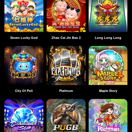
Seven Lucky God
Zhao Cai Jin Bao 2
Long Long Long
City Of Poli
Platinum
Maple Story