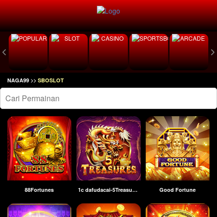
NAGA99
>>
SBOSLOT
Bel
Masuk
88Fortunes
1c dafudacai-5Treasures
Good Fortune