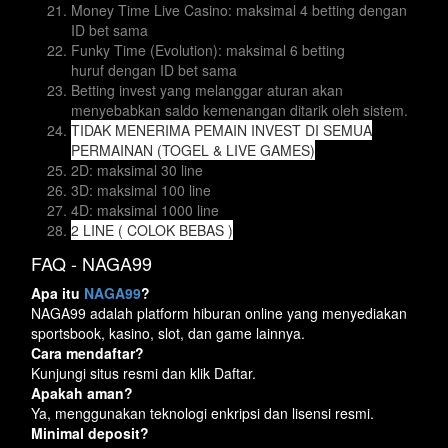
Money Time Live Casino: maksimal 4 betting dengan
ID bet sama
Funky Time (Evolution): maksimal 6 betting
huruf dengan ID bet sama
Betting invest yang melanggar aturan akan
menyebabkan saldo kemenangan ditarik oleh sistem.
TIDAK MENERIMA PEMAIN INVEST DI SEMUA
PERMAINAN (TOGEL & LIVE GAMES)
2D: maksimal 30 line
3D: maksimal 100 line
4D: maksimal 1000 line
2 LINE ( COLOK BEBAS )
FAQ - NAGA99
Apa itu
NAGA99
?
NAGA99 adalah platform hiburan online yang menyediakan
sportsbook, kasino, slot, dan game lainnya.
Cara mendaftar?
Kunjungi situs resmi dan klik Daftar.
Apakah aman?
Ya, menggunakan teknologi enkripsi dan lisensi resmi.
Minimal deposit?