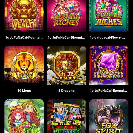
1c JuFuNaCai-Fountain Of Wealth
1c JuFuNaCai-Blooming Riches
1c dafudacai-FlowerOfRiches
50 Lions
5 Dragons
1c JuFuNaCai-Eternal Diamond