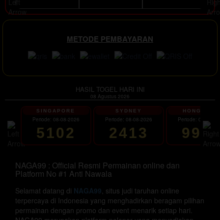
METODE PEMBAYARAN
HASIL TOGEL HARI INI
08 Agustus 2026
SINGAPORE
SYDNEY
HONGKONG
Periode: 08-08-2026
Periode: 08-08-2026
Periode: 07-08-20
5102
2413
994
NAGA99 : Official Resmi Permainan online dan
Platform No #1 Anti Nawala
Selamat datang di
NAGA99
, situs judi taruhan online
terpercaya di Indonesia yang menghadirkan beragam pilihan
permainan dengan promo dan event menarik setiap hari.