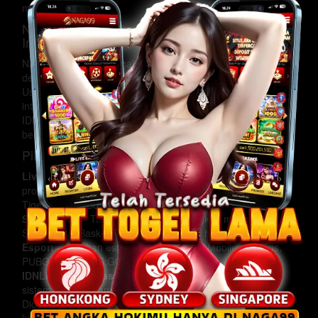
menyenangkan.
NAGA99 - Situs Taruhan Online Terpercaya di
Indonesia
NAGA99 dikenal sebagai situs taruhan online terpercaya
dengan sistem permainan adil dan transparan. Dengan 1
User ID, pemain dapat mengakses berbagai jenis permainan
internasional seperti Live Casino, Sportsbook, Esport,
IDNLive, Togel, Tangkas, hingga Tembak Ikan tanpa perlu
berpindah platform.
Pilihan Permainan Favorit di
NAGA99
Live Casino
– Permainan casino online dengan dealer
profesional, tersedia Baccarat, Roulette, Blackjack, Dragon
Tiger, dan Sic Bo.
Sportsbook
– Taruhan olahraga terlengkap mencakup
Sepak Bola, Basket, Tennis, Badminton, hingga Balap.
Esport
– Taruhan esport populer seperti Mobile Legends,
PUBG, Dota 2, CS:GO, dan Valorant.
IDNLive & Tangkas
– Permainan kartu favorit dengan
sistem fair play dan komunitas pemain aktif.
Didukung oleh berbagai provider ternama dengan sistem