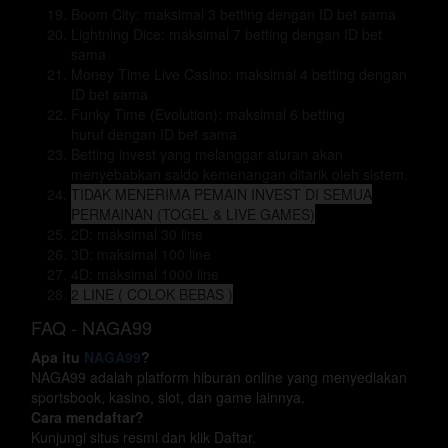
Boom City: maksimal 3 betting dengan ID bet sama
Lightning Dice: maksimal 7 betting dengan ID bet
sama
Money Time Live Casino: maksimal 4 betting dengan
ID bet sama
Funky Time (Evolution): maksimal 6 betting
huruf dengan ID bet sama
Betting invest yang melanggar aturan akan
menyebabkan saldo kemenangan ditarik oleh sistem.
TIDAK MENERIMA PEMAIN INVEST DI SEMUA
PERMAINAN (TOGEL & LIVE GAMES)
2D: maksimal 30 line
3D: maksimal 100 line
4D: maksimal 1000 line
2 LINE ( COLOK BEBAS )
FAQ - NAGA99
Apa itu
NAGA99
?
NAGA99 adalah platform hiburan online yang menyediakan
sportsbook, kasino, slot, dan game lainnya.
Cara mendaftar?
Kunjungi situs resmi dan klik Daftar.