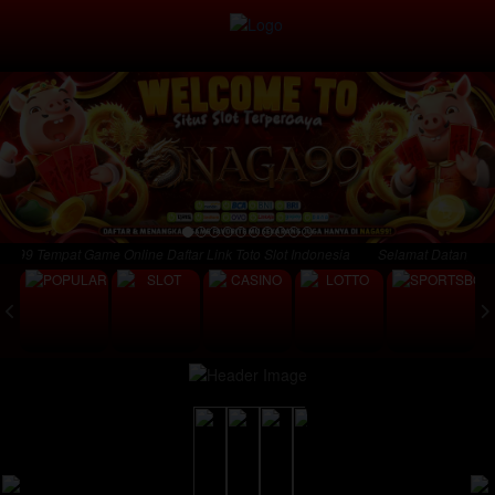
9 Tempat Game Online Daftar Link Toto Slot Indonesia
Selamat Datang Di NA
Masuk