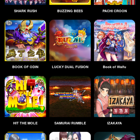
SHARK RUSH
BUZZING BEES
PACHI CROON
BOOK OF ODIN
LUCKY DUAL FUSION
Book of Waifu
HIT THE MOLE
SAMURAI RUMBLE
IZAKAYA