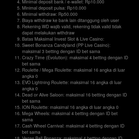
Minimal deposit bank / e-wallet: Rp10.000
Minimal deposit pulsa: Rp10.000
Minimal withdraw: Rp50.000
Biaya withdraw ke bank lain ditanggung oleh user
Rekening WD wajib valid, rekening tidak valid tidak
dapat melakukan withdraw
Batas Maksimal Invest Slot & Live Casino:
Sweet Bonanza Candyland (PP Live Casino):
maksimal 3 betting dengan ID bet sama
Crazy Time (Evolution): maksimal 4 betting dengan ID
bet sama
Roulette / Mega Roulette: maksimal 16 angka di luar
angka 0
EVO Lightning Roulette: maksimal 16 angka di luar
angka 0
Dead or Alive Saloon: maksimal 16 betting dengan ID
bet sama
ION Roulette: maksimal 16 angka di luar angka 0
Mega Wheels: maksimal 4 betting dengan ID bet
sama
Cash Wheel Carnival: maksimal 4 betting dengan ID
bet sama
Vegas Ball Bonanza: maksimal 4 betting dengan ID