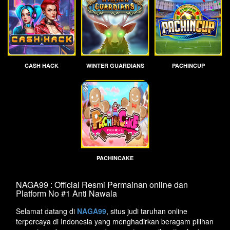
CASH HACK
WINTER GUARDIANS
PACHINCUP
PACHINCAKE
NAGA99 : Official Resmi Permainan online dan
Platform No #1 Anti Nawala
Selamat datang di
NAGA99
, situs judi taruhan online
terpercaya di Indonesia yang menghadirkan beragam pilihan