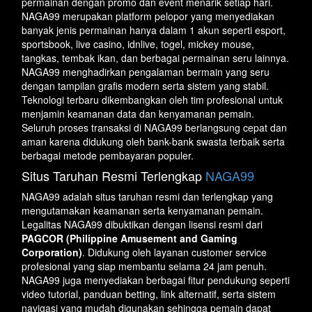
permainan dengan promo dan event menarik setiap hari.
NAGA99 merupakan platform pelopor yang menyediakan
banyak jenis permainan hanya dalam 1 akun seperti esport,
sportsbook, live casino, idnlive, togel, mickey mouse,
tangkas, tembak ikan, dan berbagai permainan seru lainnya.
NAGA99 menghadirkan pengalaman bermain yang seru
dengan tampilan grafis modern serta sistem yang stabil.
Teknologi terbaru dikembangkan oleh tim profesional untuk
menjamin keamanan data dan kenyamanan pemain.
Seluruh proses transaksi di NAGA99 berlangsung cepat dan
aman karena didukung oleh bank-bank swasta terbaik serta
berbagai metode pembayaran populer.
Situs Taruhan Resmi Terlengkap
NAGA99
NAGA99 adalah situs taruhan resmi dan terlengkap yang
mengutamakan keamanan serta kenyamanan pemain.
Legalitas NAGA99 dibuktikan dengan lisensi resmi dari
PAGCOR (Philippine Amusement and Gaming
Corporation)
. Didukung oleh layanan customer service
profesional yang siap membantu selama 24 jam penuh.
NAGA99 juga menyediakan berbagai fitur pendukung seperti
video tutorial, panduan betting, link alternatif, serta sistem
navigasi yang mudah digunakan sehingga pemain dapat