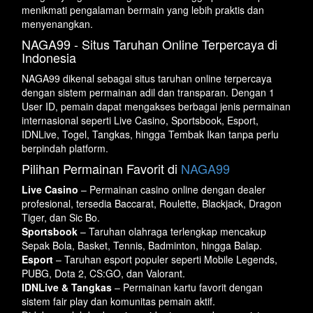
menikmati pengalaman bermain yang lebih praktis dan
menyenangkan.
NAGA99 - Situs Taruhan Online Terpercaya di
Indonesia
NAGA99 dikenal sebagai situs taruhan online terpercaya
dengan sistem permainan adil dan transparan. Dengan 1
User ID, pemain dapat mengakses berbagai jenis permainan
internasional seperti Live Casino, Sportsbook, Esport,
IDNLive, Togel, Tangkas, hingga Tembak Ikan tanpa perlu
berpindah platform.
Pilihan Permainan Favorit di
NAGA99
Live Casino
– Permainan casino online dengan dealer
profesional, tersedia Baccarat, Roulette, Blackjack, Dragon
Tiger, dan Sic Bo.
Sportsbook
– Taruhan olahraga terlengkap mencakup
Sepak Bola, Basket, Tennis, Badminton, hingga Balap.
Esport
– Taruhan esport populer seperti Mobile Legends,
PUBG, Dota 2, CS:GO, dan Valorant.
IDNLive & Tangkas
– Permainan kartu favorit dengan
sistem fair play dan komunitas pemain aktif.