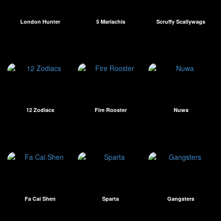
London Hunter
5 Mariachis
Scruffy Scallywags
12 Zodiacs
Fire Rooster
Nuwa
Fa Cai Shen
Sparta
Gangsters