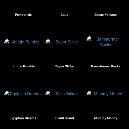
Pamper Me
Zeus
Space Fortune
Jungle Rumble
Super Strike
Barnstormer Bucks
Egyptian Dreams
Bikini Island
Mummy Money