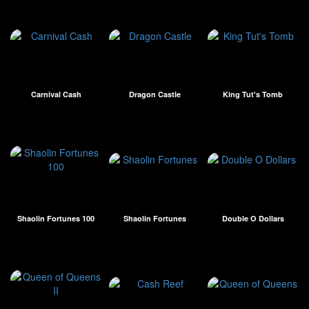
Carnival Cash
Dragon Castle
King Tut's Tomb
Shaolin Fortunes 100
Shaolin Fortunes
Double O Dollars