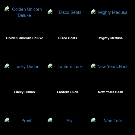
Golden Unicorn Deluxe
Disco Beats
Mighty Medusa
Lucky Durian
Lantern Luck
New Years Bash