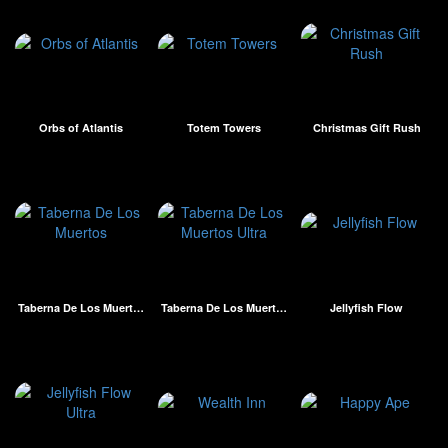
Orbs of Atlantis
Totem Towers
Christmas Gift Rush
Taberna De Los Muertos
Taberna De Los Muertos Ultra
Jellyfish Flow