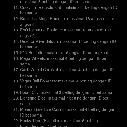
maksimal 3 betting dengan ID bet sama
Crazy Time (Evolution): maksimal 4 betting dengan ID
bet sama
Roulette / Mega Roulette: maksimal 16 angka di luar
angka 0
EVO Lightning Roulette: maksimal 16 angka di luar
angka 0
Dead or Alive Saloon: maksimal 16 betting dengan ID
bet sama
ION Roulette: maksimal 16 angka di luar angka 0
Mega Wheels: maksimal 4 betting dengan ID bet
sama
Cash Wheel Carnival: maksimal 4 betting dengan ID
bet sama
Vegas Ball Bonanza: maksimal 4 betting dengan ID
bet sama
Boom City: maksimal 3 betting dengan ID bet sama
Lightning Dice: maksimal 7 betting dengan ID bet
sama
Money Time Live Casino: maksimal 4 betting dengan
ID bet sama
Funky Time (Evolution): maksimal 6 betting
huruf dengan ID bet sama