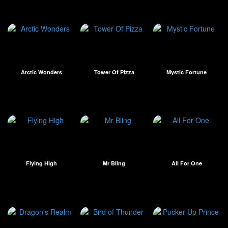
Arctic Wonders
Tower Of Pizza
Mystic Fortune
Flying High
Mr Bling
All For One