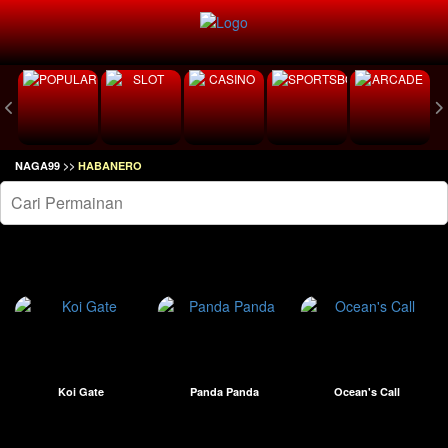
NAGA99
>>
HABANERO
Bel
Masuk
Koi Gate
Panda Panda
Ocean's Call