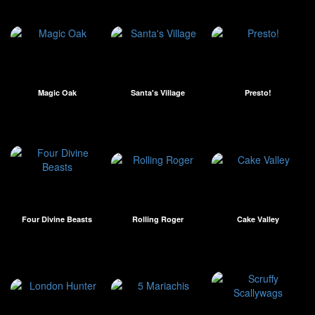
Magic Oak
Santa's Village
Presto!
Four Divine Beasts
Rolling Roger
Cake Valley