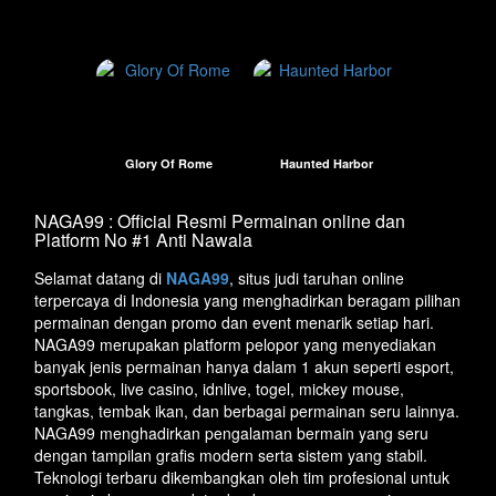
Glory Of Rome
Haunted Harbor
NAGA99 : Official Resmi Permainan online dan
Platform No #1 Anti Nawala
Selamat datang di
NAGA99
, situs judi taruhan online
terpercaya di Indonesia yang menghadirkan beragam pilihan
permainan dengan promo dan event menarik setiap hari.
NAGA99 merupakan platform pelopor yang menyediakan
banyak jenis permainan hanya dalam 1 akun seperti esport,
sportsbook, live casino, idnlive, togel, mickey mouse,
tangkas, tembak ikan, dan berbagai permainan seru lainnya.
NAGA99 menghadirkan pengalaman bermain yang seru
dengan tampilan grafis modern serta sistem yang stabil.
Teknologi terbaru dikembangkan oleh tim profesional untuk