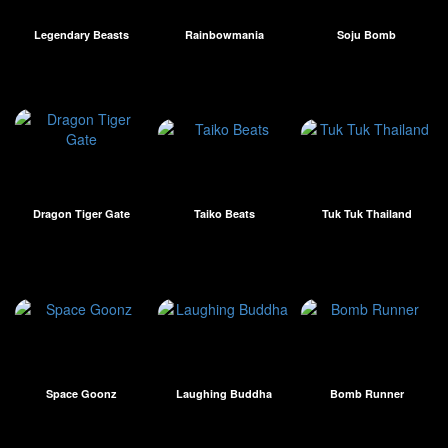
Legendary Beasts
Rainbowmania
Soju Bomb
Dragon Tiger Gate
Taiko Beats
Tuk Tuk Thailand
Space Goonz
Laughing Buddha
Bomb Runner