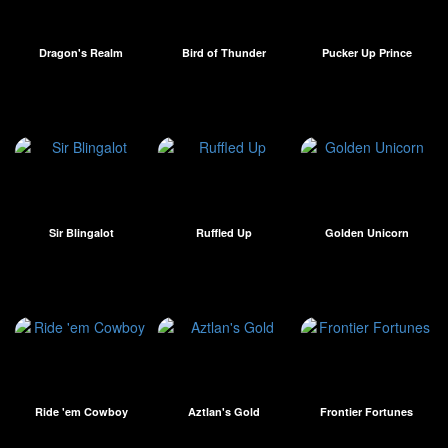
Dragon's Realm
Bird of Thunder
Pucker Up Prince
Sir Blingalot
Ruffled Up
Golden Unicorn
Ride 'em Cowboy
Aztlan's Gold
Frontier Fortunes