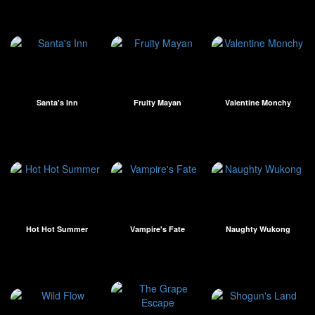
Santa's Inn
Fruity Mayan
Valentine Monchy
Hot Hot Summer
Vampire's Fate
Naughty Wukong