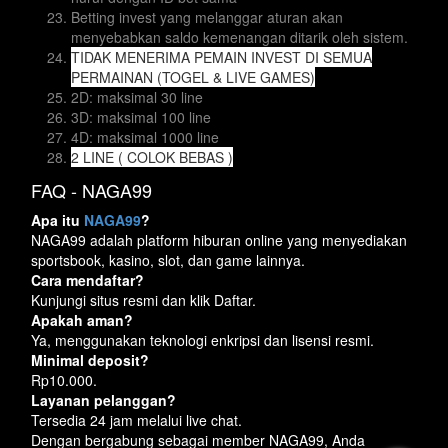
Betting invest yang melanggar aturan akan
menyebabkan saldo kemenangan ditarik oleh sistem.
TIDAK MENERIMA PEMAIN INVEST DI SEMUA
PERMAINAN (TOGEL & LIVE GAMES)
2D: maksimal 30 line
3D: maksimal 100 line
4D: maksimal 1000 line
2 LINE ( COLOK BEBAS )
FAQ - NAGA99
Apa itu
NAGA99
?
NAGA99 adalah platform hiburan online yang menyediakan
sportsbook, kasino, slot, dan game lainnya.
Cara mendaftar?
Kunjungi situs resmi dan klik Daftar.
Apakah aman?
Ya, menggunakan teknologi enkripsi dan lisensi resmi.
Minimal deposit?
Rp10.000.
Layanan pelanggan?
Tersedia 24 jam melalui live chat.
Dengan bergabung sebagai member NAGA99, Anda