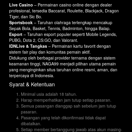
Live Casino
– Permainan casino online dengan dealer
profesional, tersedia Baccarat, Roulette, Blackjack, Dragon
Tiger, dan Sic Bo.
Sportsbook
– Taruhan olahraga terlengkap mencakup
Sepak Bola, Basket, Tennis, Badminton, hingga Balap.
Esport
– Taruhan esport populer seperti Mobile Legends,
PUBG, Dota 2, CS:GO, dan Valorant.
IDNLive & Tangkas
– Permainan kartu favorit dengan
sistem fair play dan komunitas pemain aktif.
Didukung oleh berbagai provider ternama dengan sistem
keamanan tinggi, NAGA99 menjadi pilihan utama pemain
yang menginginkan situs taruhan online resmi, aman, dan
terpercaya di Indonesia.
Syarat & Ketentuan
Minimal usia adalah 18 tahun.
Harap memperhatikan jam tutup setiap pasaran.
Semua pasangan dianggap sah sebelum jam tutup
pasaran.
Pasangan yang telah dikonfirmasi tidak dapat
dibatalkan.
Setiap member bertanggung jawab atas akun masing-