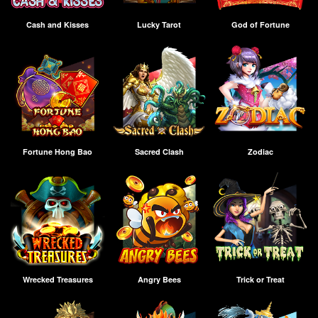
Cash and Kisses
Lucky Tarot
God of Fortune
Fortune Hong Bao
Sacred Clash
Zodiac
Wrecked Treasures
Angry Bees
Trick or Treat