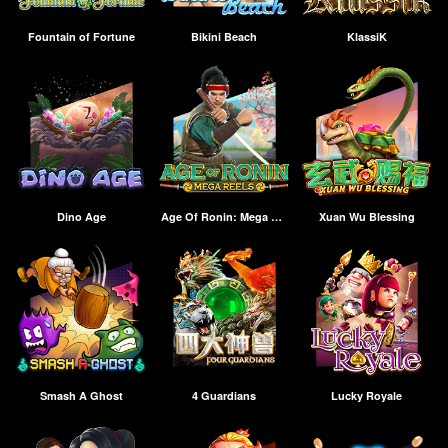
Fountain of Fortune
Bikini Beach
KlassiK
Dino Age
Age Of Ronin: Mega Reels
Xuan Wu Blessing
Smash A Ghost
4 Guardians
Lucky Royale