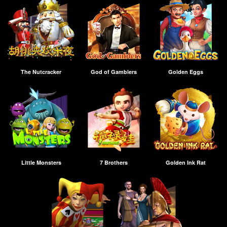
The Nutcracker
God of Gamblers
Golden Eggs
Little Monsters
7 Brothers
Golden Ink Rat