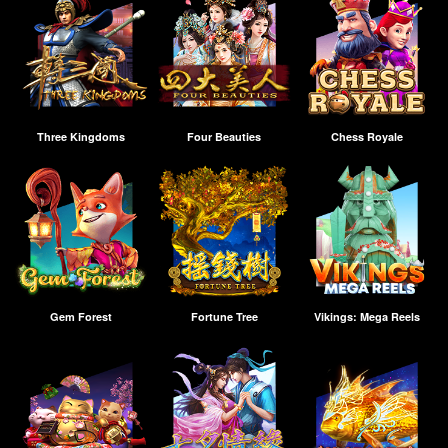
Three Kingdoms
Four Beauties
Chess Royale
Gem Forest
Fortune Tree
Vikings: Mega Reels