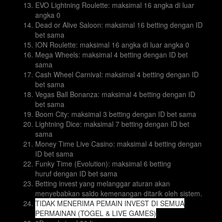
EVO Lightning Roulette: maksimal 16 angka di luar
angka 0
Dead or Alive Saloon: maksimal 16 betting dengan ID
bet sama
ION Roulette: maksimal 16 angka di luar angka 0
Mega Wheels: maksimal 4 betting dengan ID bet
sama
Cash Wheel Carnival: maksimal 4 betting dengan ID
bet sama
Vegas Ball Bonanza: maksimal 4 betting dengan ID
bet sama
Boom City: maksimal 3 betting dengan ID bet sama
Lightning Dice: maksimal 7 betting dengan ID bet
sama
Money Time Live Casino: maksimal 4 betting dengan
ID bet sama
Funky Time (Evolution): maksimal 6 betting
huruf dengan ID bet sama
Betting invest yang melanggar aturan akan
menyebabkan saldo kemenangan ditarik oleh sistem.
TIDAK MENERIMA PEMAIN INVEST DI SEMUA
PERMAINAN (TOGEL & LIVE GAMES)