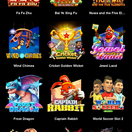
Fa Fa Zhu
Bai Ye Xing Fu
Nuwa and the Five Elements
Wind Chimes
Cricket Golden Wicket
Jewel Land
Frost Dragon
Captain Rabbit
World Soccer Slot 2