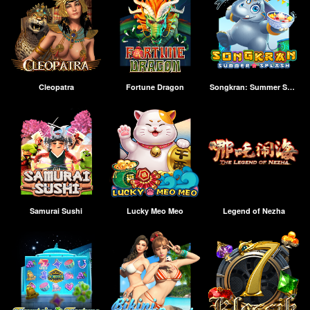
Cleopatra
Fortune Dragon
Songkran: Summer Splash
Samurai Sushi
Lucky Meo Meo
Legend of Nezha