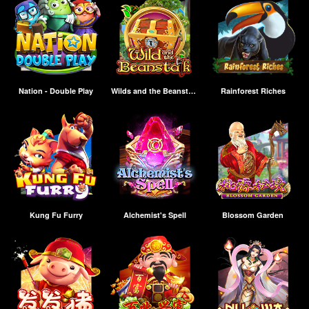
Nation - Double Play
Wilds and the Beanstalk
Rainforest Riches
Kung Fu Furry
Alchemist's Spell
Blossom Garden