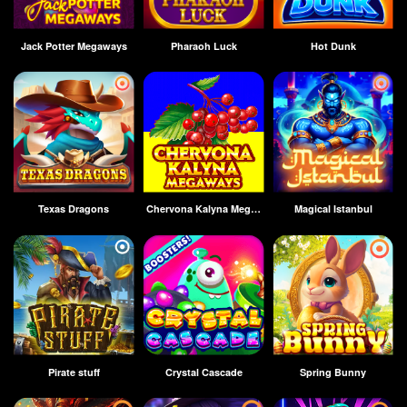
Jack Potter Megaways
Pharaoh Luck
Hot Dunk
Texas Dragons
Chervona Kalyna Megaways
Magical Istanbul
Pirate stuff
Crystal Cascade
Spring Bunny