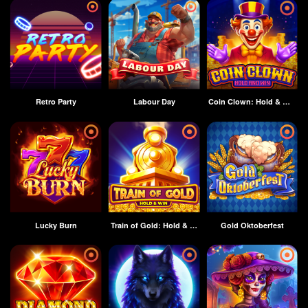
Retro Party
Labour Day
Coin Clown: Hold & Win
Lucky Burn
Train of Gold: Hold & Win
Gold Oktoberfest