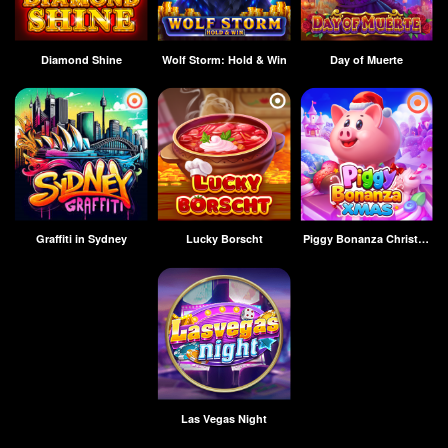
Diamond Shine
Wolf Storm: Hold & Win
Day of Muerte
Graffiti in Sydney
Lucky Borscht
Piggy Bonanza Christmas
Las Vegas Night