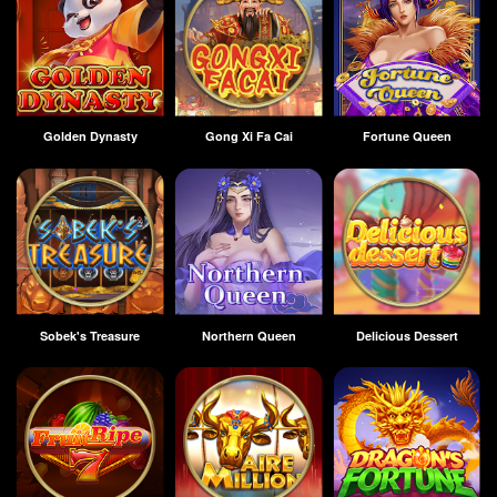
Golden Dynasty
Gong Xi Fa Cai
Fortune Queen
Sobek's Treasure
Northern Queen
Delicious Dessert