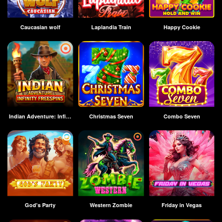
Caucasian wolf
Laplandia Train
Happy Cookie
Indian Adventure: Infinity freespins
Christmas Seven
Combo Seven
God's Party
Western Zombie
Friday in Vegas