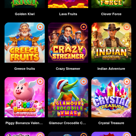
Golden Kiwi
Lava Fruits
Clover Force
Greece fruits
Crazy Streamer
Indian Adventure
Piggy Bonanza Valentine
Glamour Crocodile Christmas
Crystal Treasure