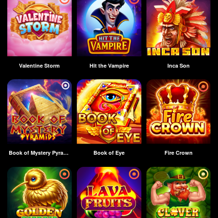
Valentine Storm
Hit the Vampire
Inca Son
Book of Mystery Pyramids
Book of Eye
Fire Crown