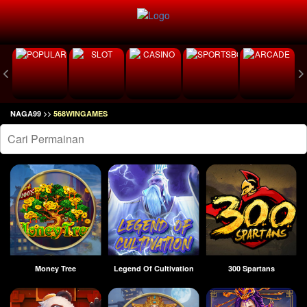
NAGA99
>>
568WINGAMES
Bel
Masuk
Money Tree
Legend Of Cultivation
300 Spartans