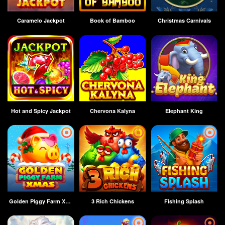
Caramelo Jackpot
Book of Bamboo
Christmas Carnivals
Hot and Spicy Jackpot
Chervona Kalyna
Elephant King
Golden Piggy Farm X-Mas
3 Rich Chickens
Fishing Splash