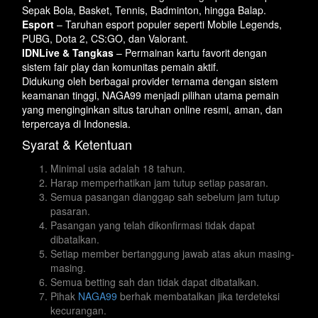
Sepak Bola, Basket, Tennis, Badminton, hingga Balap.
Esport
– Taruhan esport populer seperti Mobile Legends,
PUBG, Dota 2, CS:GO, dan Valorant.
IDNLive & Tangkas
– Permainan kartu favorit dengan
sistem fair play dan komunitas pemain aktif.
Didukung oleh berbagai provider ternama dengan sistem
keamanan tinggi, NAGA99 menjadi pilihan utama pemain
yang menginginkan situs taruhan online resmi, aman, dan
terpercaya di Indonesia.
Syarat & Ketentuan
Minimal usia adalah 18 tahun.
Harap memperhatikan jam tutup setiap pasaran.
Semua pasangan dianggap sah sebelum jam tutup
pasaran.
Pasangan yang telah dikonfirmasi tidak dapat
dibatalkan.
Setiap member bertanggung jawab atas akun masing-
masing.
Semua betting sah dan tidak dapat dibatalkan.
Pihak
NAGA99
berhak membatalkan jika terdeteksi
kecurangan.