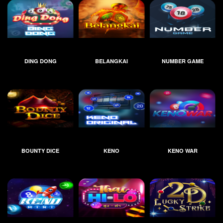
DING DONG
BELANGKAI
NUMBER GAME
BOUNTY DICE
KENO
KENO WAR