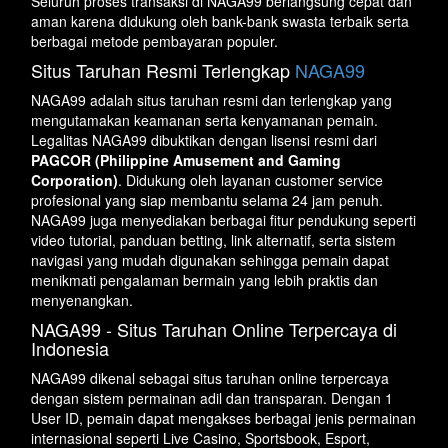
Seluruh proses transaksi di NAGA99 berlangsung cepat dan
aman karena didukung oleh bank-bank swasta terbaik serta
berbagai metode pembayaran populer.
Situs Taruhan Resmi Terlengkap
NAGA99
NAGA99 adalah situs taruhan resmi dan terlengkap yang
mengutamakan keamanan serta kenyamanan pemain.
Legalitas NAGA99 dibuktikan dengan lisensi resmi dari
PAGCOR (Philippine Amusement and Gaming
Corporation)
. Didukung oleh layanan customer service
profesional yang siap membantu selama 24 jam penuh.
NAGA99 juga menyediakan berbagai fitur pendukung seperti
video tutorial, panduan betting, link alternatif, serta sistem
navigasi yang mudah digunakan sehingga pemain dapat
menikmati pengalaman bermain yang lebih praktis dan
menyenangkan.
NAGA99 - Situs Taruhan Online Terpercaya di
Indonesia
NAGA99 dikenal sebagai situs taruhan online terpercaya
dengan sistem permainan adil dan transparan. Dengan 1
User ID, pemain dapat mengakses berbagai jenis permainan
internasional seperti Live Casino, Sportsbook, Esport,