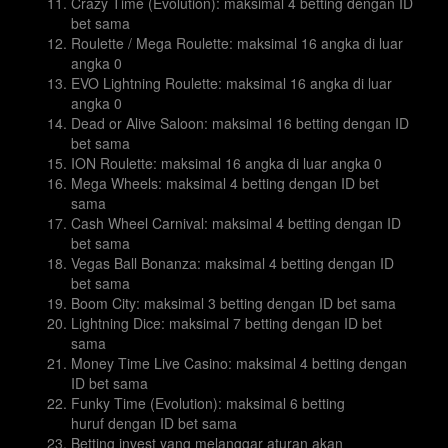
Crazy Time (Evolution): maksimal 4 betting dengan ID
bet sama
Roulette / Mega Roulette: maksimal 16 angka di luar
angka 0
EVO Lightning Roulette: maksimal 16 angka di luar
angka 0
Dead or Alive Saloon: maksimal 16 betting dengan ID
bet sama
ION Roulette: maksimal 16 angka di luar angka 0
Mega Wheels: maksimal 4 betting dengan ID bet
sama
Cash Wheel Carnival: maksimal 4 betting dengan ID
bet sama
Vegas Ball Bonanza: maksimal 4 betting dengan ID
bet sama
Boom City: maksimal 3 betting dengan ID bet sama
Lightning Dice: maksimal 7 betting dengan ID bet
sama
Money Time Live Casino: maksimal 4 betting dengan
ID bet sama
Funky Time (Evolution): maksimal 6 betting
huruf dengan ID bet sama
Betting invest yang melanggar aturan akan